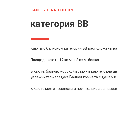
КАЮТЫ С БАЛКОНОМ
категория BB
Каюты с балконом категории BB расположены на к
Площадь кают - 17 кв.м. + 3 кв.м. балкон
В каюте: балкон, морской воздух в каюте, одна д
увлажнитель воздуха.Ванная комната с душем и
В каюте может располагаться только два пасса