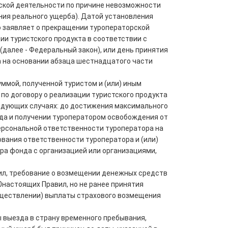
рской деятельности по причине невозможности
ния реального ущерба). Датой установления
но заявляет о прекращении туроператорской
и туристского продукта в соответствии с
(далее - Федеральный закон), или день принятия
 на основании абзаца шестнадцатого части
ммой, полученной туристом и (или) иным
по договору о реализации туристского продукта
ледующих случаях: до достижения максимального
нда и получении туроператором освобождения от
ерсональной ответственности туроператора на
вания ответственности туроператора и (или)
ра фонда с организацией или организациями,
авил, требование о возмещении денежных средств
0настоящих Правил, но не ранее принятия
уществлении) выплаты страхового возмещения
ы выезда в страну временного пребывания,