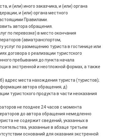
 и (или) иного заказчика, и (или) органа
ерации, и (или) органа местного
 настоящими Правилами.
овить автора обращения.
луг по перевозке) в место окончания
ераторов (авиатранспортом,
у услуг по размещению туриста в гостинице или
иях договора о реализации туристского
енного пребывания до пункта начала
ощи в экстренной и неотложной формах, а также
) адрес места нахождения туриста (туристов);
информация автора обращения; д)
ции туристского продукта в части неоказания
раторов не позднее 24 часов с момента
ператоров до автора обращения немедленно
уриста не содержит сведений, указанных в
тоятельства, указанные в абзаце третьем
отсутствии оснований для оказания экстренной