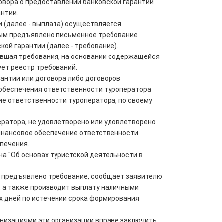
говора о предоставлении банковской гарантии
антии.
и (далее - выплата) осуществляется
рым предъявлено письменное требование
ой гарантии (далее - требование).
ившая требования, на основании содержащейся
ует реестр требований.
рантии или договора либо договоров
о обеспечения ответственности туроператора
е ответственности туроператора, по своему
ратора, не удовлетворено или удовлетворено
финансовое обеспечение ответственности
печения.
а "Об основах туристской деятельности в
й предъявлено требование, сообщает заявителю
ы, а также производит выплату наличными
ых дней по истечении срока формирования
анизациями эти организации вправе заключить