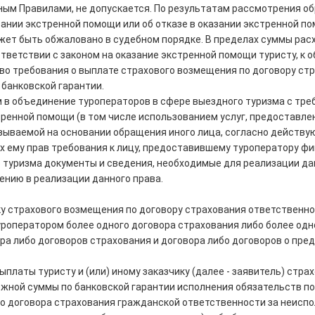
ным Правилами, не допускается. По результатам рассмотрения 
ании экстренной помощи или об отказе в оказании экстренной п
ожет быть обжаловано в судебном порядке. В пределах суммы ра
ответствии с законом на оказание экстренной помощи туристу, к
о требования о выплате страхового возмещения по договору ст
 банковской гарантии.
м в объединение туроператоров в сфере выездного туризма с тре
тренной помощи (в том числе использованием услуг, предоставл
азываемой на основании обращения иного лица, согласно действ
ему прав требования к лицу, предоставившему туроператору фи
туризма документы и сведения, необходимые для реализации да
нию в реализации данного права.
ику страхового возмещения по договору страхования ответствен
уроператором более одного договора страхования либо более од
ра либо договоров страхования и договора либо договоров о пре
платы туристу и (или) иному заказчику (далее - заявитель) стр
жной суммы по банковской гарантии исполнения обязательств по 
о договора страхования гражданской ответственности за неиспо