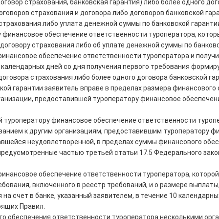
договор страхования, банковская гарантия) либо более одного до
говоров страхования и договора либо договоров банковской гар
 страхования либо уплата денежной суммы по банковской гаранти
 финансовое обеспечение ответственности туроператора, кото
договору страхования либо об уплате денежной суммы по банковск
 финансовое обеспечение ответственности туроператора и получ
 календарных дней со дня получения первого требования формир
договора страхования либо более одного договора банковской га
ской гарантии заявитель вправе в пределах размера финансовог
ганизации, предоставившей туроператору финансовое обеспечени
й туроператору финансовое обеспечение ответственности туропе
ованием к другим организациям, предоставившим туроператору 
тавшейся неудовлетворенной, в пределах суммы финансового обес
предусмотренные частью третьей статьи 17.5 Федерального закон
 финансовое обеспечение ответственности туроператора, которо
бования, включенного в реестр требований, и о размере выплат
на счет в банке, указанный заявителем, в течение 10 календарн
оящих Правил.
го обеспечения ответственности туроператора несколькими орг