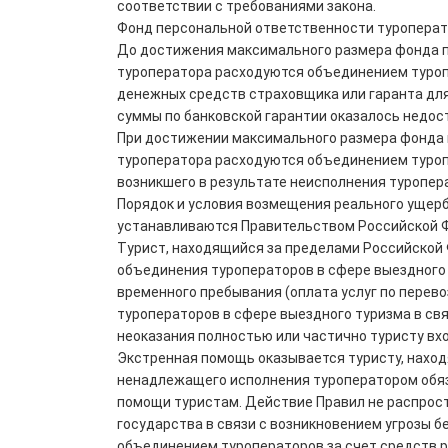
соответствии с требованиями закона.
Фонд персональной ответственности туроперато
До достижения максимального размера фонда 
туроператора расходуются объединением туропе
денежных средств страховщика или гаранта дл
суммы по банковской гарантии оказалось недос
При достижении максимального размера фонда
туроператора расходуются объединением туропе
возникшего в результате неисполнения туропера
Порядок и условия возмещения реального ущерб
устанавливаются Правительством Российской 
Турист, находящийся за пределами Российской 
объединения туроператоров в сфере выездного 
временного пребывания (оплата услуг по перево
туроператоров в сфере выездного туризма в свя
неоказания полностью или частично туристу вхо
Экстренная помощь оказывается туристу, наход
ненадлежащего исполнения туроператором обяза
помощи туристам. Действие Правил не распрост
государства в связи с возникновением угрозы 
объединением туроператоров за счет средств 