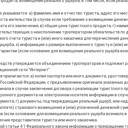
 продукта, возмещения реального ущерба, в том числе, если реаль
 указывается: а) фамилия, имя и отчество туриста, адрес его ме
места жительства (в случае если требование о возмещении денежн
ата его заключения; в) общая цена туристского продукта; г) наи
етельствующих о неисполнении туроператором обязательств по до
кого счета туриста и (или) иного заказчика для перечисления де
ущерба; з) информация о размере выплаченного туристу и (или) и
арантии (если основание для возмещения реального ущерба возник
средств утверждается объединением туроператоров и подлежит 
ционной сети "Интернет".
 прилагаются: а) копия паспорта или иного документа, удостовер
 Российской Федерации, с предъявлением оригинала указанных до
инала в случае заключения договора о реализации туристского пр
тронного документа на электронном носителе информации в случ
кумента; г) документы, подтверждающие реальный ущерб, или н
выплате) страхового возмещения и (или) уплаченной денежной су
 (если основание для возмещения реального ущерба возникло в с
очия представителя туриста или иного заказчика.
ятой статьи 4.1 Федерального закона информации о прекращении