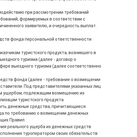
аимодействию при рассмотрении требований
ебований, формируемых в соответствии с
ичиненного заявителю, и очередность выплат.
едств фонда персональной ответственности
аказчикам туристского продукта, возникшего в
ыездного туризма (далее - договор о
сфере выездного туризма (далее соответственно
едств фонда (далее - требование о возмещении
едставители. Под представителями указанных лиц
ым ущербом, подлежащим возмещению из
лизации туристского продукта.
атить денежные средства, причитающиеся
нда по требованию о возмещении денежных
ящих Правил.
ения реального ущерба из денежных средств
еисполнения туроператором своих обязательств