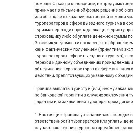
помощи. Отказ по основаниям, не предусмотрен
принимает в письменной форме решение об оказ
или об отказе в оказании экстренной помощи м
туроператоров в сфере выездного туризма в со
туризма переходит принадлежащее туристу прав
страховщику либо об уплате денежной суммы по
Заказчик уведомлен и согласен, что обращение
как и фактическим получением (принятием) экс
туроператоров в сфере выездного туризма), ок
переход к данному объединению принадлежащих 
объединению туроператоров в сфере выездного 
действий, препятствующих указанному объедине
Правила выплаты туристу и (или) иному заказч
по банковской гарантии в случаях заключения т
гарантии или заключения туроператором догово
1. Настоящие Правила устанавливают порядок вы
ответственности туроператора или уплаты дене
случаях заключения туроператором более одног