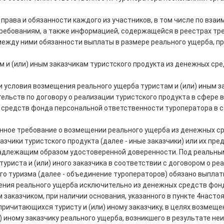
 права и обязанности каждого из участников, в том числе по вз
ребованиям, а также информацией, содержащейся в реестрах тр
между ними обязанности выплаты в размере реального ущерба, пр
 и (или) иным заказчикам туристского продукта из денежных ср
и условия возмещения реального ущерба туристам и (или) иным з
льств по договору о реализации туристского продукта в сфере в
х средств фонда персональной ответственности туроператора в 
нное требование о возмещении реального ущерба из денежных ср
азчики туристского продукта (далее - иные заказчики) или их пр
надлежащим образом удостоверенной доверенности. Под реальн
риста и (или) иного заказчика в соответствии с договором о реа
го туризма (далее - объединение туроператоров) обязано выпл
мещения реального ущерба исключительно из денежных средств фо
 заказчиком, при наличии основания, указанного в пункте 4насто
причитающихся туристу и (или) иному заказчику, в целях возмещ
) иному заказчику реального ущерба, возникшего в результате н