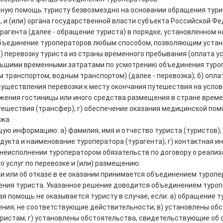
ю помощь туристу безвозмездно на основании обращения туриста,
и (или) органа государственной власти субъекта Российской Фед
турагента (далее - обращение туриста) в порядке, установленном
бъединение туроператоров любым способом, позволяющим устан
) перевозку туриста из страны временного пребывания (оплата ус
ьшими временными затратами по усмотрению объединения туроп
ранспортом, водным транспортом) (далее - перевозка); б) оплат
существления перевозки к месту окончания путешествия на услов
ожения гостиницы или иного средства размещения в стране врем
тешествия (трансфер); г) обеспечение оказания медицинской пом
жа.
 информацию: а) фамилия, имя и отчество туриста (туристов); б
одукта и наименование туроператора (турагента); г) контактная 
неисполнении туроператором обязательств по договору о реализа
о услуг по перевозке и (или) размещению.
и или об отказе в ее оказании принимается объединением туропе
ния туриста. Указанное решение доводится объединением туро
 помощь не оказывается туристу в случае, если: а) обращение т
ения, не соответствующие действительности; в) установлены обс
уристам; г) установлены обстоятельства, свидетельствующие об 