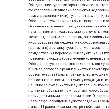
Объединение туроператоров оказывает экстренну
государственной власти Российской Федерации, 
самоуправления, и (или) туроператора, и (или) 
Обращение туриста может быть направлено в о
Оказание экстренной помощи включает в себя: а
путешествия оптимальным маршрутом с наимен
железнодорожным транспортом, автомобильным т
ином средстве размещения на срок до начала о
продукта; в) доставку туриста от места распол
осуществления перевозки к месту окончания пу
правовой помощи; д) обеспечение хранения бага
Обращение туриста должно содержать следующую
в) номер договора о реализации туристского пр
обстоятельства (факты), свидетельствующие о 
полностью или частично туристу входящих в нег
Решение об оказании туристу экстренной помощ
получения объединением туроператоров обраще
всеми доступными средствами связи. Экстренная
Правилах; б) обращение туриста содержит свед
пункта 1 Правил оказания экстренной помощи т