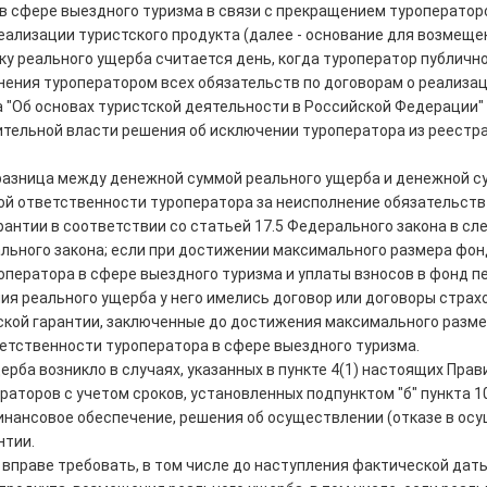
а в сфере выездного туризма в связи с прекращением туроперато
еализации туристского продукта (далее - основание для возмеще
ику реального ущерба считается день, когда туроператор публич
ения туроператором всех обязательств по договорам о реализаци
 "Об основах туристской деятельности в Российской Федерации" 
ельной власти решения об исключении туроператора из реестра
разница между денежной суммой реального ущерба и денежной су
ой ответственности туроператора за неисполнение обязательств 
рантии в соответствии со статьей 17.5 Федерального закона в с
рального закона; если при достижении максимального размера фо
ператора в сфере выездного туризма и уплаты взносов в фонд п
я реального ущерба у него имелись договор или договоры страхо
ской гарантии, заключенные до достижения максимального разме
тственности туроператора в сфере выездного туризма.
ерба возникло в случаях, указанных в пункте 4(1) настоящих Пр
аторов с учетом сроков, установленных подпунктом "б" пункта 1
инансовое обеспечение, решения об осуществлении (отказе в ос
нтии.
ь) вправе требовать, в том числе до наступления фактической дат