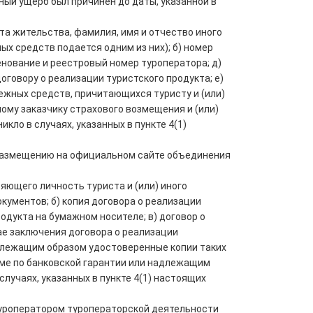
ный ущерб был причинен до даты, указанной в
ста жительства, фамилия, имя и отчество иного
ых средств подается одним из них); б) номер
менование и реестровый номер туроператора; д)
говору о реализации туристского продукта; е)
нежных средств, причитающихся туристу и (или)
ному заказчику страхового возмещения и (или)
ло в случаях, указанных в пункте 4(1)
размещению на официальном сайте объединения
яющего личность туриста и (или) иного
кументов; б) копия договора о реализации
одукта на бумажном носителе; в) договор о
ае заключения договора о реализации
адлежащим образом удостоверенные копии таких
мме по банковской гарантии или надлежащим
лучаях, указанных в пункте 4(1) настоящих
 туроператором туроператорской деятельности