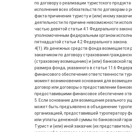
по договору о реализации туристского продукт
исполнения всех обязательств по договорам о р
факта причинения туристу и (или) иному заказч
деятельности по причине невозможности исполн
частью девятой статьи 4.1 Федерального закона
уполномоченным федеральным органом исполнит
пятнадцатой статьи 4.2 Федерального закона.
4(1). Из денежных средств фонда возмещается 
заказчиком по договору страхования гражданск
(страховому возмещению) и (или) банковской га
размера фонда, указанного в статье 11.6 Феде
финансового обеспечения ответственности туро
момент возникновения основания для возмещени
договор или договоры о предоставлении банков
предоставившими финансовое обеспечение отве
5. Если основание для возмещения реального ущ
может быть предъявлено в объединение туропер
организацией, предоставившей туроператору ф
или уплаты денежной суммы по банковской гара
Турист и (или) иной заказчик (их представител