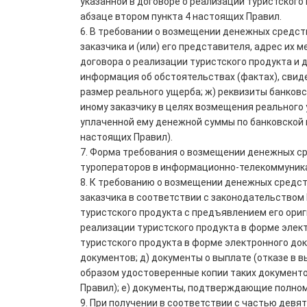
указанной в договоре о реализации туристского
абзаце втором пункта 4 настоящих Правил.
6. В требовании о возмещении денежных средств
заказчика и (или) его представителя, адрес их 
договора о реализации туристского продукта и д
информация об обстоятельствах (фактах), свид
размер реального ущерба; ж) реквизиты банковс
иному заказчику в целях возмещения реального 
уплаченной ему денежной суммы по банковской г
настоящих Правил).
7. Форма требования о возмещении денежных 
туроператоров в информационно-телекоммуника
8. К требованию о возмещении денежных средств
заказчика в соответствии с законодательством
туристского продукта с предъявлением его ориг
реализации туристского продукта в форме элек
туристского продукта в форме электронного до
документов; д) документы о выплате (отказе в 
образом удостоверенные копии таких документов
Правил); е) документы, подтверждающие полном
9. При получении в соответствии с частью дев