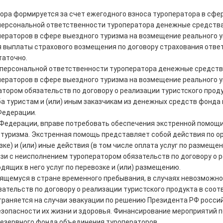
ра формируется за счет ежегодного взноса туроператора в сфер
персональной ответственности туроператора денежные средств
раторов в сфере выездного туризма на возмещение реального ущ
я выплаты страхового возмещения по договору страхования отве
таточно.
 персональной ответственности туроператора денежные средств
раторов в сфере выездного туризма на возмещение реального ущ
тором обязательств по договору о реализации туристского проду
а туристам и (или) иным заказчикам из денежных средств фонда
Федерации.
Федерации, вправе потребовать обеспечения экстренной помощи
туризма. Экстренная помощь представляет собой действия по ор
зке) и (или) иные действия (в том числе оплата услуг по разме
зи с неисполнением туроператором обязательств по договору о р
дящих в него услуг по перевозке и (или) размещению.
ящемуся в стране временного пребывания, в случаях невозможно
тельств по договору о реализации туристского продукта в соот
раняется на случаи эвакуации по решению Президента РФ россий
безопасности их жизни и здоровья. Финансирование мероприятий
резервного фонда объединения туроператоров.