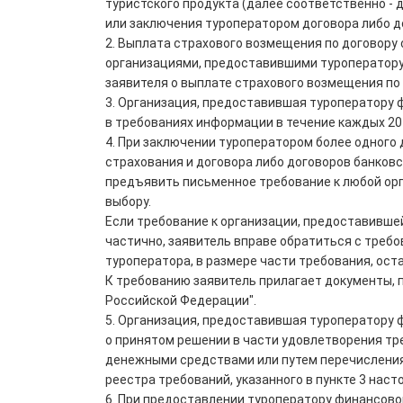
туристского продукта (далее соответственно - 
или заключения туроператором договора либо до
2. Выплата страхового возмещения по договору
организациями, предоставившими туроператору
заявителя о выплате страхового возмещения по 
3. Организация, предоставившая туроператору
в требованиях информации в течение каждых 20
4. При заключении туроператором более одного 
страхования и договора либо договоров банков
предъявить письменное требование к любой ор
выбору.
Если требование к организации, предоставивше
частично, заявитель вправе обратиться с треб
туроператора, в размере части требования, ос
К требованию заявитель прилагает документы, 
Российской Федерации".
5. Организация, предоставившая туроператору
о принятом решении в части удовлетворения тре
денежными средствами или путем перечисления 
реестра требований, указанного в пункте 3 наст
6. При предоставлении туроператору финансово