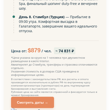
Spa, финальный шопинг duty-free и вечернее
шоу.
День 8. Стамбул (Турция)
— Прибытие в
09:00 утра. Комфортная высадка в
Галатапорте, завершение вашего идеального
отпуска.
$
879
Цена от:
/ чел.
~
74 831
₽
*Цена указана за круиз на 1 человека при двухместном
размещении в каюте Interior.
Авиаперелет до Стамбула, трансферы и страховка оплачиваются
отдельно.
Указанная стоимость в долларах США приведена в
информационных целях.
В соответствии с законодательством РФ, все расчеты и оплата
производятся исключительно в рублях РФ по внутреннему курсу
компании-организатора (туроператора) на день подтверждения
бронирования и выставления счета.
Рублевая цена на сайте является справочной и фиксируется только в
момент бронирования.
Смотреть даты →