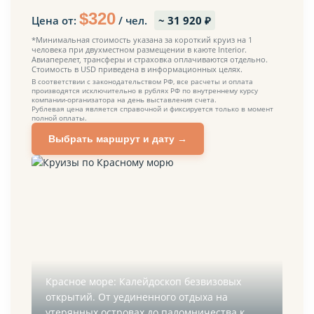
$
320
Цена от:
/ чел.
~
31 920
₽
*Минимальная стоимость указана за короткий круиз на 1
человека при двухместном размещении в каюте Interior.
Авиаперелет, трансферы и страховка оплачиваются отдельно.
Стоимость в USD приведена в информационных целях.
В соответствии с законодательством РФ, все расчеты и оплата
производятся исключительно в рублях РФ по внутреннему курсу
компании-организатора на день выставления счета.
Рублевая цена является справочной и фиксируется только в момент
полной оплаты.
Выбрать маршрут и дату →
Красное море: Калейдоскоп безвизовых
открытий. От уединенного отдыха на
утерянных островах до паломничества к