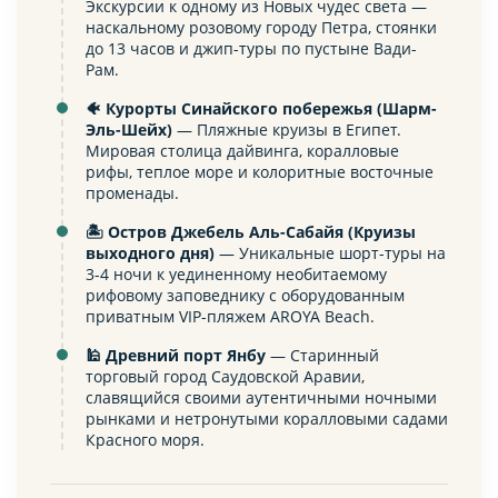
Экскурсии к одному из Новых чудес света —
наскальному розовому городу Петра, стоянки
до 13 часов и джип-туры по пустыне Вади-
Рам.
🐠 Курорты Синайского побережья (Шарм-
Эль-Шейх)
— Пляжные круизы в Египет.
Мировая столица дайвинга, коралловые
рифы, теплое море и колоритные восточные
променады.
🏝️ Остров Джебель Аль-Сабайя (Круизы
выходного дня)
— Уникальные шорт-туры на
3-4 ночи к уединенному необитаемому
рифовому заповеднику с оборудованным
приватным VIP-пляжем AROYA Beach.
🕌 Древний порт Янбу
— Старинный
торговый город Саудовской Аравии,
славящийся своими аутентичными ночными
рынками и нетронутыми коралловыми садами
Красного моря.