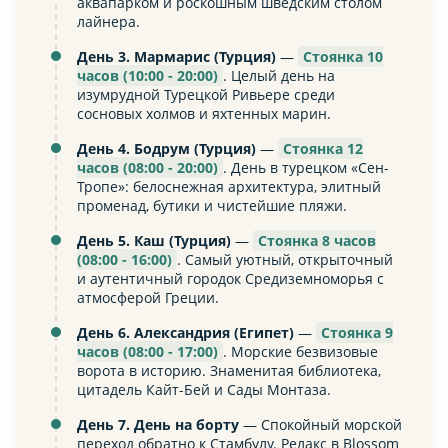
аквапарком и роскошным шведским столом
лайнера.
День 3. Мармарис (Турция)
—
Стоянка 10
часов (10:00 - 20:00)
. Целый день на
изумрудной Турецкой Ривьере среди
сосновых холмов и яхтенных марин.
День 4. Бодрум (Турция)
—
Стоянка 12
часов (08:00 - 20:00)
. День в турецком «Сен-
Тропе»: белоснежная архитектура, элитный
променад, бутики и чистейшие пляжи.
День 5. Каш (Турция)
—
Стоянка 8 часов
(08:00 - 16:00)
. Самый уютный, открыточный
и аутентичный городок Средиземноморья с
атмосферой Греции.
День 6. Александрия (Египет)
—
Стоянка 9
часов (08:00 - 17:00)
. Морские безвизовые
ворота в историю. Знаменитая библиотека,
цитадель Кайт-Бей и Сады Монтаза.
День 7. День на борту
— Спокойный морской
переход обратно к Стамбулу. Релакс в Blossom