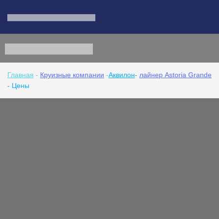
Главная
-
Круизные компании
-
Аквилон
-
лайнер Astoria Grande
- Цены